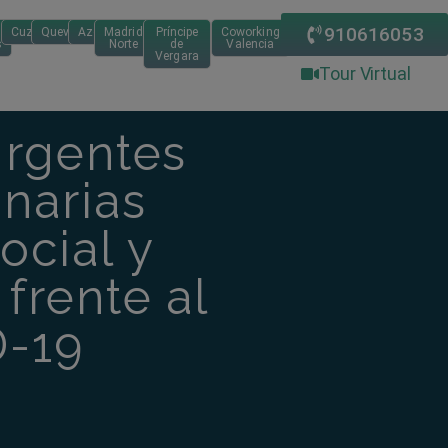
910616053
Cuzco
Quevedo
Azca
Madrid
Príncipe
Coworking
s
Norte
de
Valencia
Vergara
Tour Virtual
rgentes
inarias
ocial y
frente al
-19