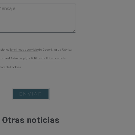
pto los
Términos de servicio
de
Coworking La Fábrica
,
 como el
Aviso Legal
, la
Política de Privacidad
y la
ítica de Cookies
.
ENVIAR
Otras noticias