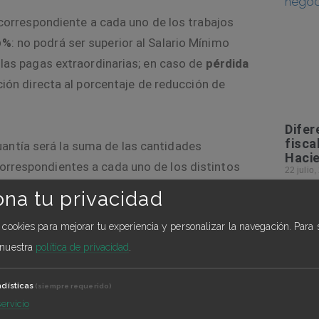
a correspondiente a cada uno de los trabajos
0%
: no
podrá ser superior al
Salario Mínimo
e las pagas extraordinarias; en caso de
pérdida
rción directa al porcentaje de reducción de
Difer
fisca
cuantía será la suma de las cantidades
Haci
correspondientes a cada uno de los distintos
22 julio
tal el mismo límite antes indicado; en caso de
Toda s
ona tu privacidad
os trabajos desempeñados, se
aplicará a cada
se pare
El domi
a cookies para mejorar tu experiencia y personalizar la navegación.
Para 
ción de jornada que haya experimentado la
ante el
 nuestra
política de privacidad
.
a cuantía total del subsidio, previamente a la
Leer Má
el SMI (excluida la parte proporcional de las
adísticas
(siempre requerido)
tre
todos los trabajos desempeñados
servicio
nte el mes anterior al hecho causante de cada