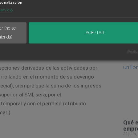
sonalización
s el porcentaje de reducción de jornada que
servicio
espondiente.
r (no se
ACEPTAR
ienda)
 la fecha del nacimiento del derecho.
¡Reali
epciones derivadas de las actividades por
sarrollando en el momento de su devengo
pecial), siempre que la suma de los ingresos
perior al SMI; será, por el
 temporal y con el permiso retribuido
mar
.)
Qué e
empre
22 julio