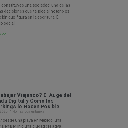
constituyes una sociedad, una de las
s decisiones que te pide el notario es
ción que figura en la escritura. El
io social
s >>
rabajar Viajando? El Auge del
a Digital y Cómo los
kings lo Hacen Posible
, 2025
No hay comentarios
r desde una playa en México, una
ía en Berlín o una ciudad creativa