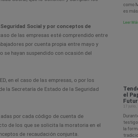
como M
es más
Leer Má
a Seguridad Social y por conceptos de
l caso de las empresas esté comprendido entre
trabajadores por cuenta propia entre mayo y
 no se hayan suspendido con ocasión del
ED, en el caso de las empresas, o por los
Tende
de la Secretaría de Estado de la Seguridad
el Pa
Futur
17 julio
izadas por cada código de cuenta de
Durante
testig
to de los que se solicita la moratoria en el
la form
onceptos de recaudación conjunta.
tradici