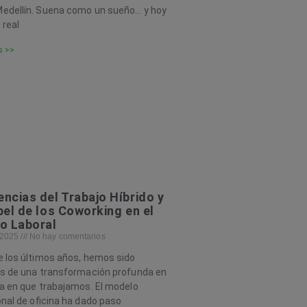
edellín. Suena como un sueño… y hoy
 real
s >>
ncias del Trabajo Híbrido y
pel de los Coworking en el
o Laboral
, 2025
No hay comentarios
 los últimos años, hemos sido
os de una transformación profunda en
a en que trabajamos. El modelo
onal de oficina ha dado paso