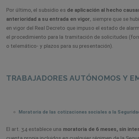
Por último, el subsidio es
de aplicación al hecho caus
anterioridad a su entrada en vigor
, siempre que se hub
en vigor del Real Decreto que impuso el estado de alarm
el procedimiento para la tramitación de solicitudes (fo
o telemático- y plazos para su presentación).
TRABAJADORES AUTÓNOMOS Y E
Moratoria de las cotizaciones sociales a la Segurida
El
art. 34
establece una
moratoria de 6 meses, sin inte
cuenta propia incluidos en cualquier régimen de la Segur