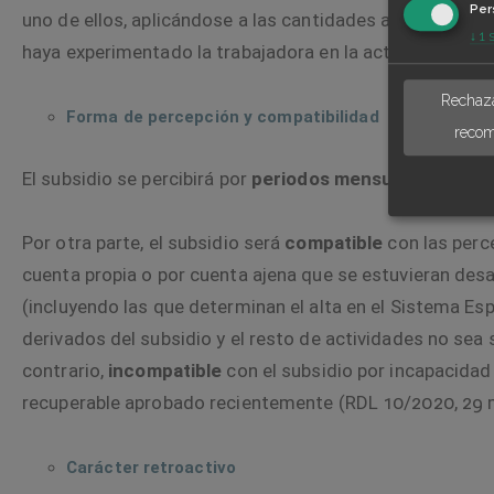
Per
uno de ellos, aplicándose a las cantidades así obtenida
↓
1
haya experimentado la trabajadora en la actividad corr
Rechaza
Forma de percepción y compatibilidad
recom
El subsidio se percibirá por
periodos mensuales
, desde
Por otra parte, el subsidio será
compatible
con las perc
cuenta propia o por cuenta ajena que se estuvieran de
(incluyendo las que determinan el alta en el Sistema Es
derivados del subsidio y el resto de actividades no sea su
contrario,
incompatible
con el subsidio por incapacidad
recuperable aprobado recientemente (
RDL 10/2020, 29 
Carácter retroactivo