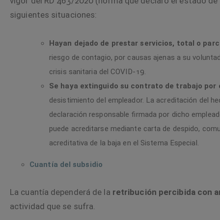
vigor del
RD 463/2020
(norma que declaró el estado de 
siguientes situaciones:
Hayan dejado de prestar servicios, total o par
riesgo de contagio, por causas ajenas a su voluntad
crisis sanitaria del COVID-19.
Se haya extinguido su contrato de trabajo por
desistimiento del empleador. La acreditación del 
declaración responsable firmada por dicho empleador
puede acreditarse mediante carta de despido, com
acreditativa de la baja en el Sistema Especial.
Cuantía del subsidio
La cuantía dependerá de la
retribución percibida con a
actividad que se sufra.