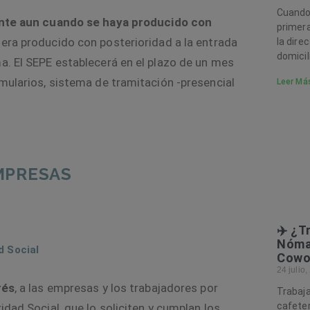
Cuando 
ante aun cuando se haya producido con
primera
iera producido con posterioridad a la entrada
la direc
domicil
a. El SEPE establecerá en el plazo de un mes
rmularios, sistema de tramitación -presencial
Leer Má
MPRESAS
✈️ ¿T
Nómad
d Social
Cowor
24 julio
rés
, a las empresas y los trabajadores por
Trabaja
cafeter
idad Social, que lo soliciten y cumplan los