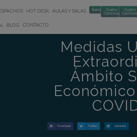
Bernabéu
Cuatro
Cuatro
ESPACHOS
HOT DESK
AULAS Y SALAS
Caminos
Camino
AL
BLOG
CONTACTO
Medidas U
Extraord
Ámbito S
Económico 
COVID
Facebook
Twitter
LinkedIn