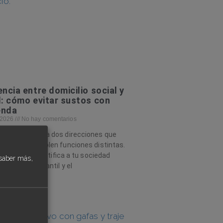
encia entre domicilio social y
l: cómo evitar sustos con
enda
, 2026
No hay comentarios
ociedad maneja dos direcciones que
cen pero cumplen funciones distintas.
cilio social identifica a tu sociedad
saber más,
 Registro Mercantil y el
s >>