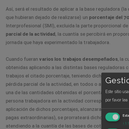
Así, será el resultado de aplicar a la base reguladora (l
que hubieran dejado de realizarse) un
porcentaje del 7
Interprofesional (SMI), excluida la parte proporcional d
parcial de la actividad
, la cuantía se percibirá en propo
jornada que haya experimentado la trabajadora.
Cuando fueran
varios los trabajos desempeñados
, la 
obtenidas aplicando a las distintas bases reguladoras 
trabajos el citado porcentaje, teniendo dicha cuantía to
Gesti
pérdida parcial de la actividad, en todos o alguno de l
Este sitio us
una de las cantidades obtenidas el porcentaje de reduc
por favor lea
persona trabajadora en la actividad correspondiente; si l
aplicación de dichos porcentajes, alcanzara el importe d
Est
pagas extraordinarias), se prorrateará dicho importe en
↓
1
atendiendo a la cuantía de las bases de cotización dura