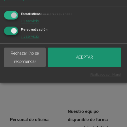
Estadísticas
(siempre requerido)
↓
1
servicio
Personalización
↓
1
servicio
Rechazar (no se
ACEPTAR
recomienda)
Servicios del coworking en Azca
¡Realizado con Klaro!
Nuestro equipo
Personal de oficina
disponible de forma