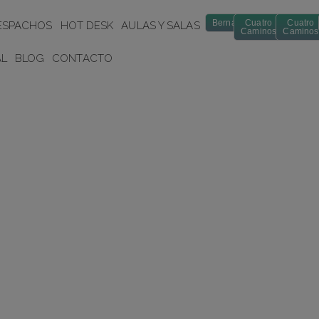
Bernabéu
Cuatro
Cuatro
ESPACHOS
HOT DESK
AULAS Y SALAS
Caminos
Caminos
AL
BLOG
CONTACTO
goría: Coworkers