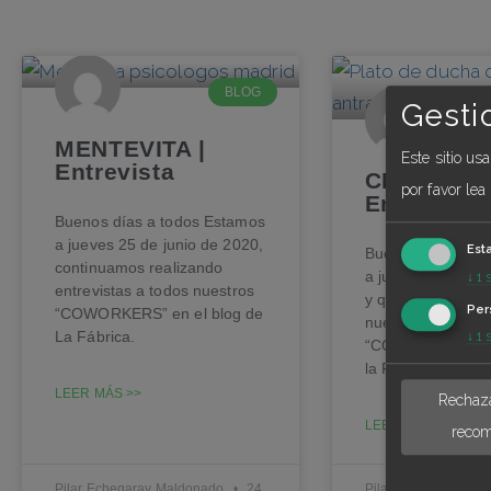
BLOG
Gesti
MENTEVITA |
Este sitio us
Entrevista
CROCKET 
por favor lea
Entrevista
Buenos días a todos Estamos
a jueves 25 de junio de 2020,
Est
Buenos días a to
continuamos realizando
a jueves 28 de m
↓
1
entrevistas a todos nuestros
y queremos inaug
Per
“COWORKERS” en el blog de
nuestro nuevo es
↓
1
La Fábrica.
“COWORKERS” en 
la Fábrica
LEER MÁS >>
Rechaza
LEER MÁS >>
recom
Pilar Echegaray Maldonado
24
Pilar Echegaray Ma