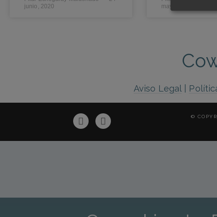
junio, 2020
mayo, 2020
Cow
Aviso Legal
|
Políti
© COPYR