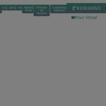
910616053
Cuzco
Quevedo
Azca
Madrid
Príncipe
Coworking
Norte
de
Valencia
Vergara
Tour Virtual