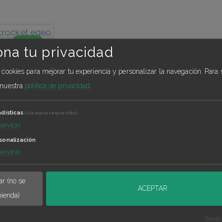
BLOG
ona tu privacidad
a cookies para mejorar tu experiencia y personalizar la navegación.
Para 
|
 nuestra
política de privacidad
.
adísticas
(siempre requerido)
dos Estamos
ayo de 2020
servicio
urar
sonalización
pacio
servicio
el blog de
r (no se
ACEPTAR
ienda)
¡Reali
ldonado
28