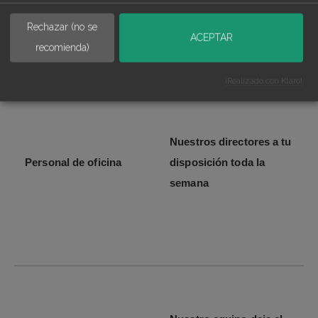
Servicios del coworking en
Rechazar (no se
ACEPTAR
Bernabéu
recomienda)
¡Realizado con Klaro!
Nuestros directores a tu
Personal de oficina
disposición toda la
semana