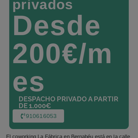
privados
Desde
200€/m
es
DESPACHO PRIVADO A PARTIR
DE 1.000€
910616053
El coworking La Fábrica en Bernabéu está en la calle