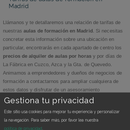
Madrid
Llámanos y te detallaremos una relación de tarifas de
nuestras
aulas de formación en Madrid
. Si necesitas
concretar esta información sobre una ubicación en
particular, encontrarás en cada apartado de centro los
precios de alquiler de aulas por horas
y por días de
La Fábrica en Cuzco, Azca y la Gta. de Quevedo.
Animamos a emprendedores y dueños de negocios de
formación a contactarnos para ampliar cualquiera de
estos datos y disfrutar de un asesoramiento
personalizado sin compromiso.
Gestiona tu privacidad
Este sitio usa cookies para mejorar tu experiencia y personalizar
Nuestras aulas de formación,
la navegación.
Para saber más, por favor lea nuestra
disponibles los 365 días del año
política de privacidad
.